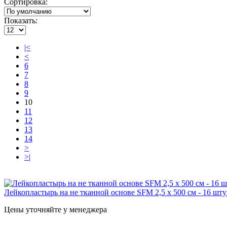
Сортировка:
Показать:
|<
<
6
7
8
9
10
11
12
13
14
>
>|
Лейкопластырь на не тканной основе SFM 2,5 х 500 см - 16 штук
Цены уточняйте у менеджера
..