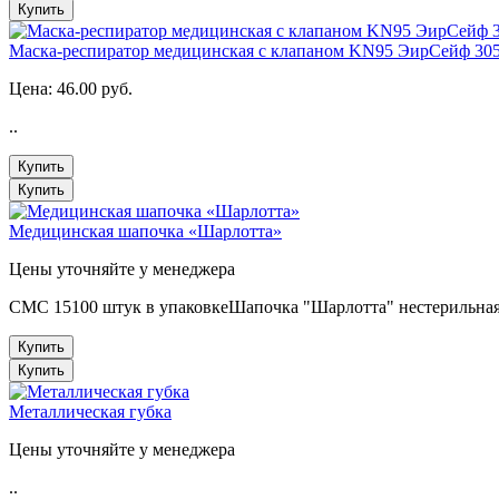
Купить
Маска-респиратор медицинская с клапаном KN95 ЭирСейф 305
Цена:
46.00 руб.
..
Купить
Купить
Медицинская шапочка «Шарлотта»
Цены уточняйте у менеджера
СМС 15100 штук в упаковкеШапочка "Шарлотта" нестерильная 
Купить
Купить
Металлическая губка
Цены уточняйте у менеджера
..