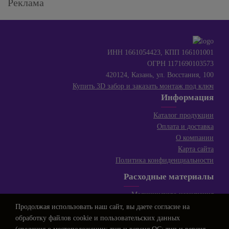
Реклама
ИНН 1661054423, КПП 166101001
ОГРН 1171690103573
420124, Казань, ул. Восстания, 100
Купить 3D забор и заказать монтаж под ключ
Информация
Каталог продукции
Оплата и доставка
О компании
Карта сайта
Политика конфиденциальности
Расходные материалы
Медицинского назначения
Для косметологии
Продолжая использовать наш сайт, вы даете
согласие
на
Для сферы HoReCa
обработку файлов cookie и пользовательских данных
Хозяйственные товары