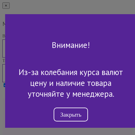
×
Мы Вам перезвоним
Ваше имя:
Внимание!
Телефон:
Из-за колебания курса валют
цену и наличие товара
Я принимаю условия
Политики конфиденциальности
уточняйте у менеджера.
+7 (843) 2-507-607
Закрыть
Обратный звонок