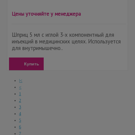
Цены уточняйте у менеджера
Шприц 5 мл с иглой 3-х компонентный для
инъекций в медицинских целях. Используется
для внутримышечно..
Купить
|<
<
1
2
3
4
5
6
7