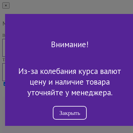
×
Мы Вам перезвоним
Ваше имя:
Внимание!
Телефон:
Из-за колебания курса валют
цену и наличие товара
Я принимаю условия
Политики конфиденциальности
уточняйте у менеджера.
+7 (843) 2-507-607
Закрыть
Обратный звонок