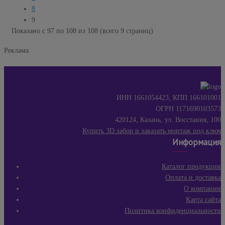
8
9
Показано с 97 по 108 из 108 (всего 9 страниц)
Реклама
ИНН 1661054423, КПП 166101001
ОГРН 1171690103573
420124, Казань, ул. Восстания, 100
Купить 3D забор и заказать монтаж под ключ
Информация
Каталог продукции
Оплата и доставка
О компании
Карта сайта
Политика конфиденциальности