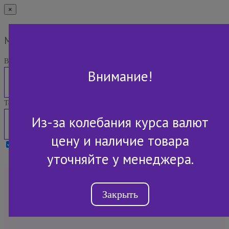
×
Мы Вам перезвоним
Ваше имя:
Внимание!
Телефон:
Из-за колебания курса валют
цену и наличие товара
Я принимаю условия
Политики конфиденциальности
уточняйте у менеджера.
+7 (843) 2-507-607
Закрыть
Обратный звонок