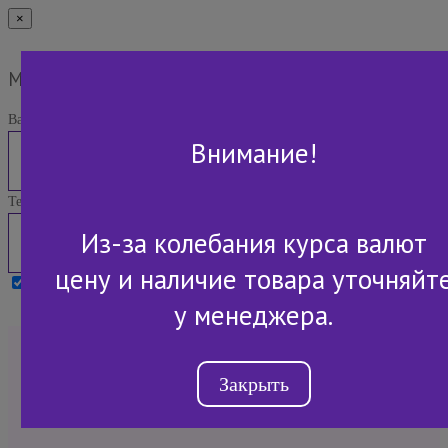
×
Мы Вам перезвоним
Ваше имя:
Внимание!
Телефон:
Из-за колебания курса валют
цену и наличие товара уточняйт
Я принимаю условия
Политики конфиденциальности
у менеджера.
+7 (843) 2-507-607
Закрыть
Обратный звонок