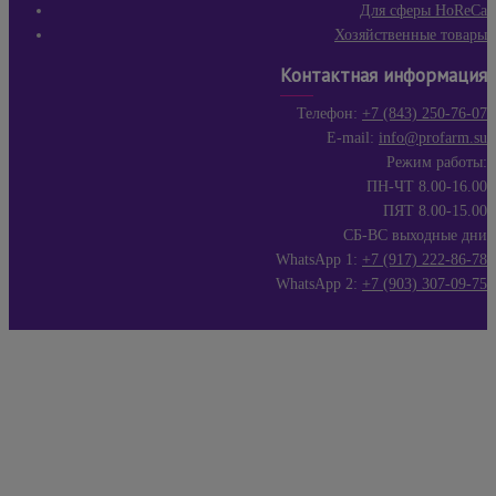
Для сферы HoReCa
Хозяйственные товары
Контактная информация
Телефон:
+7 (843) 250-76-07
E-mail:
info@profarm.su
Режим работы:
ПН-ЧТ 8.00-16.00
ПЯТ 8.00-15.00
СБ-ВС выходные дни
WhatsApp 1:
+7 (917) 222-86-78
WhatsApp 2:
+7 (903) 307-09-75