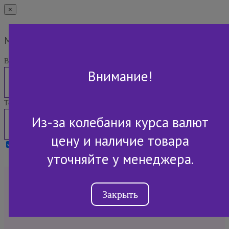
×
Мы Вам перезвоним
Ваше имя:
Внимание!
Телефон:
Из-за колебания курса валют
цену и наличие товара
Я принимаю условия
Политики конфиденциальности
уточняйте у менеджера.
+7 (843) 2-507-607
Закрыть
Обратный звонок