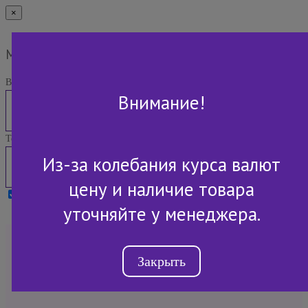
×
Мы Вам перезвоним
Ваше имя:
Внимание!
Телефон:
Из-за колебания курса валют
цену и наличие товара
Я принимаю условия
Политики конфиденциальности
уточняйте у менеджера.
+7 (843) 2-507-607
Закрыть
Обратный звонок