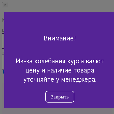
×
Мы Вам перезвоним
Ваше имя:
Внимание!
Телефон:
Из-за колебания курса валют
цену и наличие товара
Я принимаю условия
Политики конфиденциальности
уточняйте у менеджера.
+7 (843) 2-507-607
Закрыть
Обратный звонок