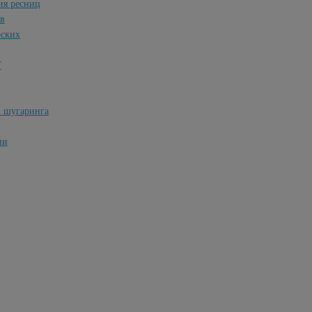
ия ресниц
ов
рских
Т
и шугаринга
ии