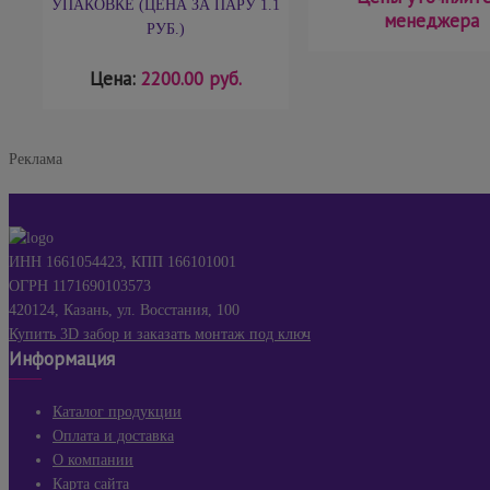
УПАКОВКЕ (ЦЕНА ЗА ПАРУ 1.1
менеджера
РУБ.)
Цена:
2200.00 руб.
Реклама
ИНН 1661054423, КПП 166101001
ОГРН 1171690103573
420124, Казань, ул. Восстания, 100
Купить 3D забор и заказать монтаж под ключ
Информация
Каталог продукции
Оплата и доставка
О компании
Карта сайта