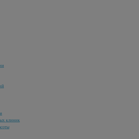
ии
ий
и
ных клиник
асоты