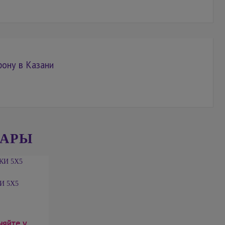
фону в Казани
ВАРЫ
И 5Х5
няйте у