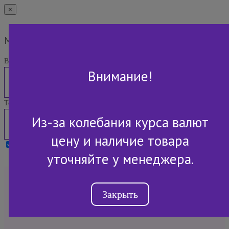
×
Мы Вам перезвоним
Ваше имя:
Внимание!
Телефон:
Из-за колебания курса валют
цену и наличие товара
Я принимаю условия
Политики конфиденциальности
уточняйте у менеджера.
+7 (843) 2-507-607
Закрыть
Обратный звонок