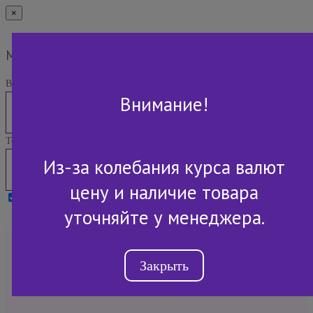
×
Мы Вам перезвоним
Ваше имя:
Внимание!
Телефон:
Из-за колебания курса валют
цену и наличие товара
Я принимаю условия
Политики конфиденциальности
уточняйте у менеджера.
+7 (843) 2-507-607
Закрыть
Обратный звонок