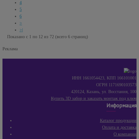
4
5
6
>
>|
Показано с 1 по 12 из 72 (всего 6 страниц)
Реклама
ИНН 1661054423, КПП 166101001
ОГРН 1171690103573
420124, Казань, ул. Восстания, 100
Купить 3D забор и заказать монтаж под ключ
Информация
Каталог продукции
Оплата и доставка
О компании