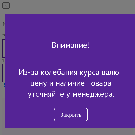
×
Мы Вам перезвоним
Ваше имя:
Внимание!
Телефон:
Из-за колебания курса валют
цену и наличие товара
Я принимаю условия
Политики конфиденциальности
уточняйте у менеджера.
+7 (843) 2-507-607
Закрыть
Обратный звонок