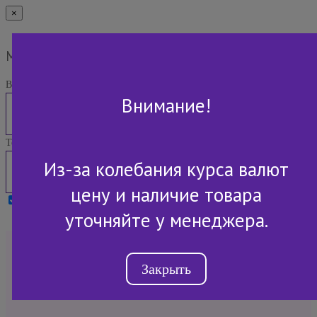
×
Мы Вам перезвоним
Ваше имя:
Внимание!
Телефон:
Из-за колебания курса валют
цену и наличие товара
Я принимаю условия
Политики конфиденциальности
уточняйте у менеджера.
+7 (843) 2-507-607
Закрыть
Обратный звонок