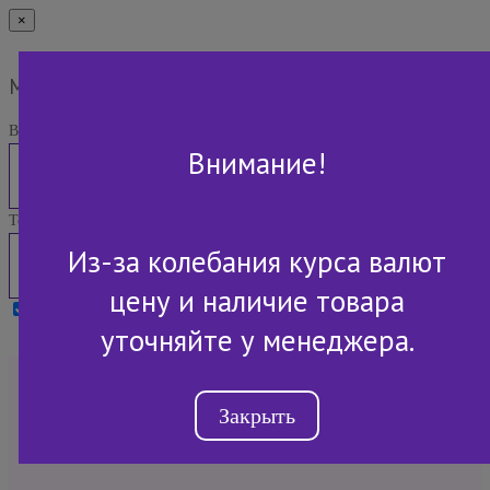
×
Мы Вам перезвоним
Ваше имя:
Внимание!
Телефон:
Из-за колебания курса валют
цену и наличие товара
Я принимаю условия
Политики конфиденциальности
уточняйте у менеджера.
+7 (843) 2-507-607
Закрыть
Обратный звонок