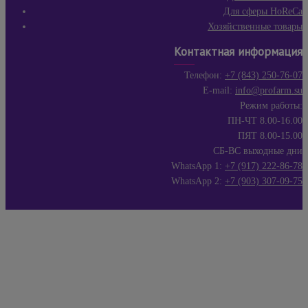
Для сферы HoReCa
Хозяйственные товары
Контактная информация
Телефон:
+7 (843) 250-76-07
E-mail:
info@profarm.su
Режим работы:
ПН-ЧТ 8.00-16.00
ПЯТ 8.00-15.00
СБ-ВС выходные дни
WhatsApp 1:
+7 (917) 222-86-78
WhatsApp 2:
+7 (903) 307-09-75