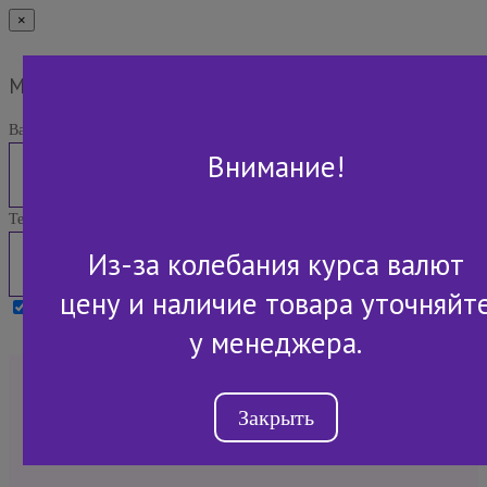
×
Мы Вам перезвоним
Ваше имя:
Внимание!
Телефон:
Из-за колебания курса валют
цену и наличие товара уточняйт
Я принимаю условия
Политики конфиденциальности
у менеджера.
+7 (843) 2-507-607
Закрыть
Обратный звонок