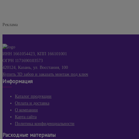
Реклама
ИНН 1661054423, КПП 166101001
ОГРН 1171690103573
420124, Казань, ул. Восстания, 100
Купить 3D забор и заказать монтаж под ключ
Информация
Каталог продукции
Оплата и доставка
О компании
Карта сайта
Политика конфиденциальности
Расходные материалы