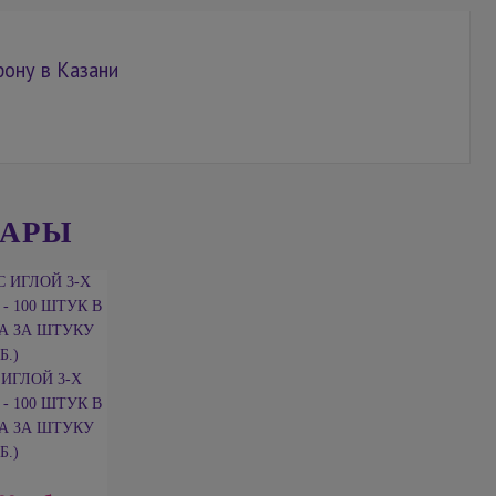
фону в Казани
ВАРЫ
 ИГЛОЙ 3-Х
 100 ШТУК В
А ЗА ШТУКУ
Б.)