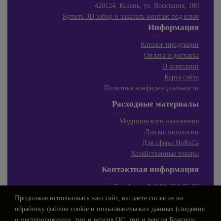
420124, Казань, ул. Восстания, 100
Купить 3D забор и заказать монтаж под ключ
Информация
Каталог продукции
Оплата и доставка
О компании
Карта сайта
Политика конфиденциальности
Расходные материалы
Медицинского назначения
Для косметологии
Для сферы HoReCa
Хозяйственные товары
Контактная информация
Телефон:
+7 (843) 250-76-07
E-mail:
info@profarm.su
Продолжая использовать наш сайт, вы даете
согласие
на
Режим работы:
обработку файлов cookie и пользовательских данных (сведения
ПН-ЧТ 8.00-16.00
о местоположении; тип и версия ОС; тип и версия Браузера;