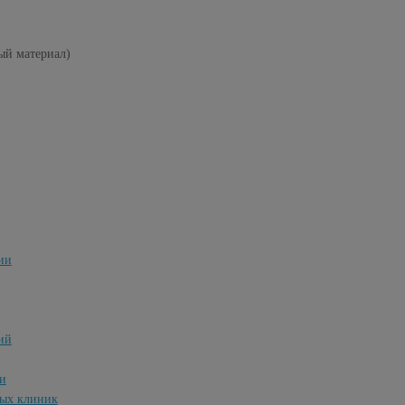
й материал)
ии
ий
и
ных клиник