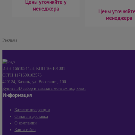
Цены уточняйте у
менеджера
Цены уточняйте
менеджера
Реклама
ИНН 1661054423, КПП 166101001
ОГРН 1171690103573
420124, Казань, ул. Восстания, 100
Купить 3D забор и заказать монтаж под ключ
Информация
Каталог продукции
Оплата и доставка
О компании
Карта сайта