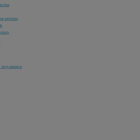
асоты
ия ресниц
ов
рских
Т
и шугаринга