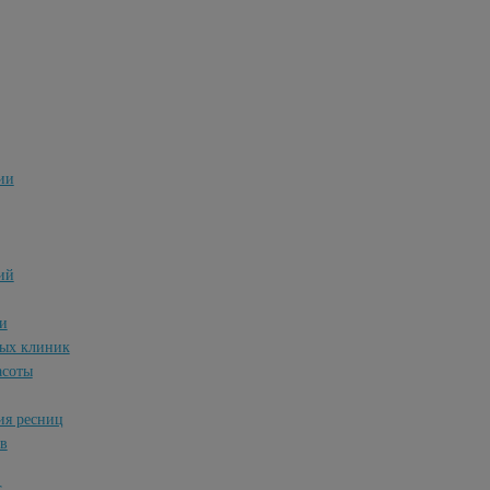
ии
ий
и
ных клиник
асоты
ия ресниц
ов