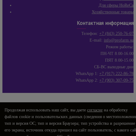
Для сферы HoReCa
Хозяйственные товары
Контактная информация
Телефон:
+7 (843) 250-76-07
E-mail:
info@profarm.su
Режим работы:
ПН-ЧТ 8.00-16.00
ПЯТ 8.00-15.00
СБ-ВС выходные дни
WhatsApp 1:
+7 (917) 222-86-78
WhatsApp 2:
+7 (903) 307-09-75
Продолжая использовать наш сайт, вы даете
согласие
на обработку
файлов cookie и пользовательских данных (сведения о местоположени
тип и версия ОС; тип и версия Браузера; тип устройства и разрешение
его экрана; источник откуда пришел на сайт пользователь; с какого са