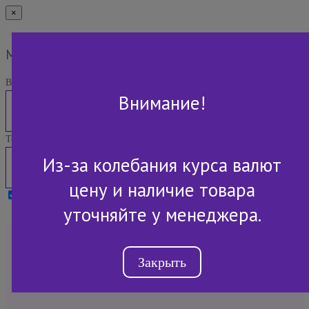
×
Мы Вам перезвоним
Ваше имя:
Внимание!
Телефон:
Из-за колебания курса валют
цену и наличие товара
Я принимаю условия
Политики конфиденциальности
уточняйте у менеджера.
+7 (843) 2-507-607
Закрыть
Обратный звонок