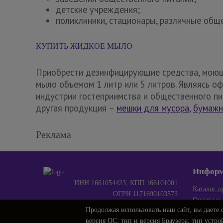
детские учреждения;
поликлиники, стационары, различные общ
КУПИТЬ ЖИДКОЕ МЫЛО
Приобрести дезинфицирующие средства, моющ
мыло объемом 1 литр или 5 литров. Являясь 
индустрии гостеприимства и общественного пи
другая продукция –
мешки для мусора
,
бумажн
Реклама
Инфор
ИНН 1661054423, КПП 166101001
Каталог 
ОГРН 1171690103573
Оплата и 
420124, Казань, ул. Восстания, 100
Продолжая использовать наш сайт, вы даете
О компан
Купить 3D забор и заказать монтаж под
версия ОС; тип и версия Браузера; тип устро
Карта сай