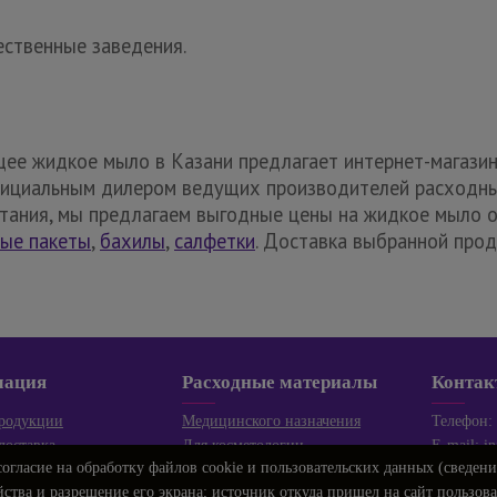
ественные заведения.
ее жидкое мыло в Казани предлагает интернет-магаз
официальным дилером ведущих производителей расходны
тания, мы предлагаем выгодные цены на жидкое мыло оп
ые пакеты
,
бахилы
,
салфетки
. Доставка выбранной про
мация
Расходные материалы
Контак
продукции
Медицинского назначения
Телефон:
доставка
Для косметологии
E-mail:
i
согласие
на обработку файлов cookie и пользовательских данных (сведен
ии
Для сферы HoReCa
Режим ра
йства и разрешение его экрана; источник откуда пришел на сайт пользоват
та
Хозяйственные товары
ПН-ЧТ 8.