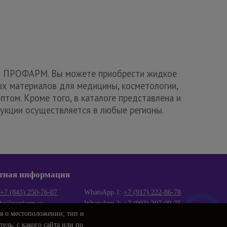
ин ПРОФАРМ. Вы можете приобрести жидкое
х материалов для медицины, косметологии,
том. Кроме того, в каталоге представлена и
дукции осуществляется в любые регионы.
тная информация
+7 (843) 250-76-07
WhatsApp 1:
+7 (917) 222-86-78
nfo@profarm.su
WhatsApp 2:
+7 (903) 307-09-75
ия о местоположении; тип и
боты:
ель; с какого сайта или по
00-16.00