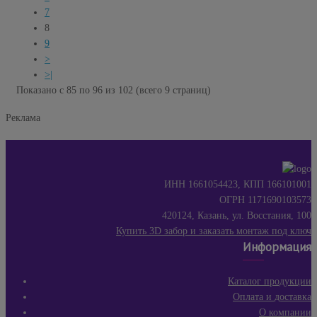
7
8
9
>
>|
Показано с 85 по 96 из 102 (всего 9 страниц)
Реклама
ИНН 1661054423, КПП 166101001
ОГРН 1171690103573
420124, Казань, ул. Восстания, 100
Купить 3D забор и заказать монтаж под ключ
Информация
Каталог продукции
Оплата и доставка
О компании