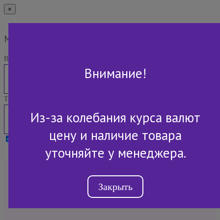
×
Мы Вам перезвоним
Ваше имя:
Внимание!
Телефон:
Из-за колебания курса валют
цену и наличие товара
Я принимаю условия
Политики конфиденциальности
уточняйте у менеджера.
+7 (843) 2-507-607
Закрыть
Обратный звонок