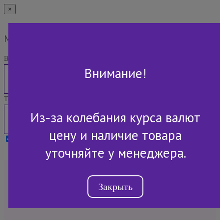
×
Мы Вам перезвоним
Ваше имя:
Внимание!
Телефон:
Из-за колебания курса валют
цену и наличие товара
Я принимаю условия
Политики конфиденциальности
уточняйте у менеджера.
+7 (843) 2-507-607
Закрыть
Обратный звонок