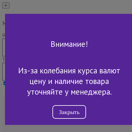
×
Мы Вам перезвоним
Ваше имя:
Внимание!
Телефон:
Из-за колебания курса валют
цену и наличие товара
Я принимаю условия
Политики конфиденциальности
уточняйте у менеджера.
+7 (843) 2-507-607
Закрыть
Обратный звонок