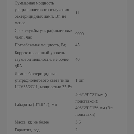
Суммарная мощность
ультрафиолетового излучения
11
бактерицидных ламп, Вт, не
менее
Срок службы ультрафиолетовых
9000
ламп, час
Потребляемая мощность, Вт,
45
Корректированный уровень
звуковой мощности, не более,
40
дБА
Лампы бактерицидные
ультрафиолетового света типа
1 шт
LUV35/2G11, мощностью 35 Вт
406*291*211мм (с
подставкой);
Габариты (В*Ш*Г), мм
406*291*156 мм (без
подставки)
Масса, кг, не более
3.6
Гарантия, год
2