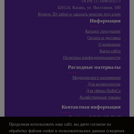
ОГРН 1171690103573
420124, Казань, ул. Восстания, 100
Купить 3D забор и заказать монтаж под ключ
Информация
Каталог продукции
Оплата и доставка
О компании
Карта сайта
Политика конфиденциальности
Расходные материалы
Медицинского назначения
Для косметологии
Для сферы HoReCa
Хозяйственные товары
Контактная информация
Телефон:
+7 (843) 250-76-07
E-mail:
info@profarm.su
Продолжая использовать наш сайт, вы даете
согласие
на
Режим работы:
обработку файлов cookie и пользовательских данных (сведения