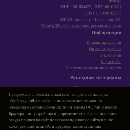
ИНН 1661054423, КПП 166101001
ОГРН 1171690103573
420124, Казань, ул. Восстания, 100
Купить 3D забор и заказать монтаж под ключ
Информация
Каталог продукции
Оплата и доставка
О компании
Карта сайта
Политика конфиденциальности
Расходные материалы
Медицинского назначения
Для косметологии
Продолжая использовать наш сайт, вы даете
согласие
на
Для сферы HoReCa
обработку файлов cookie и пользовательских данных
Хозяйственные товары
(сведения о местоположении; тип и версия ОС; тип и версия
Браузера; тип устройства и разрешение его экрана; источник
Контактная информация
откуда пришел на сайт пользователь; с какого сайта или по
Телефон:
+7 (843) 250-76-07
какой рекламе; язык ОС и Браузера; какие страницы