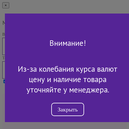
×
Мы Вам перезвоним
Ваше имя:
Внимание!
Телефон:
Из-за колебания курса валют
цену и наличие товара
Я принимаю условия
Политики конфиденциальности
уточняйте у менеджера.
+7 (843) 2-507-607
Закрыть
Обратный звонок