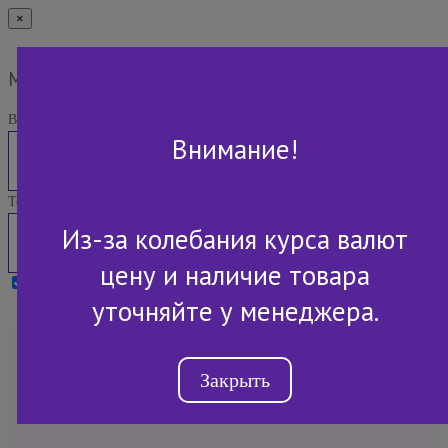
×
Мы Вам перезвоним
Ваше имя:
Внимание!
Телефон:
Из-за колебания курса валют
цену и наличие товара
Я принимаю условия
Политики конфиденциальности
уточняйте у менеджера.
+7 (843) 2-507-607
Закрыть
Обратный звонок