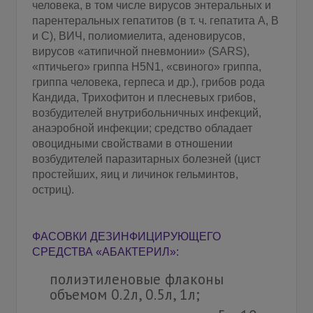
человека, в том числе вирусов энтеральных и
парентеральных гепатитов (в т. ч. гепатита А, В
и С), ВИЧ, полиомиелита, аденовирусов,
вирусов «атипичной пневмонии» (SARS),
«птичьего» гриппа H5N1, «свиного» гриппа,
гриппа человека, герпеса и др.), грибов рода
Кандида, Трихофитон и плесневых грибов,
возбудителей внутрибольничных инфекций,
анаэробной инфекции; средство обладает
овоцидными свойствами в отношении
возбудителей паразитарных болезней (цист
простейших, яиц и личинок гельминтов,
остриц).
ФАСОВКИ ДЕЗИНФИЦИРУЮЩЕГО
СРЕДСТВА «АБАКТЕРИЛ»:
полиэтиленовые флаконы
объемом 0.2л, 0.5л, 1л;