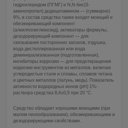
гидрохлоридом (ПГМГ) и N,N-бис(3-
аминопропил) додециламином — (суммарно)
9%, в состав средства также входят моющий и
обезжиривающий компонент
(алкилполиглюкозид), активаторы формулы,
дезодорирующий компонент — для
связывания посторонних запахов, отдушка,
вода дистиллированная или вода
деминерализованная (подготовленная),
ингибиторы коррозии — для предотвращения
коррозии инструментов из металлов, включая
углеродистые стали и сплавы, сплавов титана
и цветных металлов (латунь, медь). Показатель
активности водородных ионов (рН) 1%-
раствора средства 8,4±0,5 при 20 °С.
Средство обладает хорошими моющими (при
малом пенообразовании), обезжиривающими и
дезодорирующими свойствами.