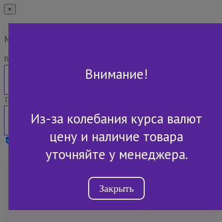
×
Мы Вам перезвоним
Ваше имя:
Внимание!
Телефон:
Из-за колебания курса валют
цену и наличие товара
Я принимаю условия
Политики конфиденциальности
уточняйте у менеджера.
+7 (843) 2-507-607
Закрыть
Обратный звонок