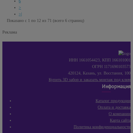
6
>
>|
Показано с 1 по 12 из 71 (всего 6 страниц)
Реклама
ИНН 1661054423, КПП 166101001
ОГРН 1171690103573
420124, Казань, ул. Восстания, 100
Купить 3D забор и заказать монтаж под ключ
Информация
Каталог продукции
Оплата и доставка
О компании
Карта сайта
Политика конфиденциальности