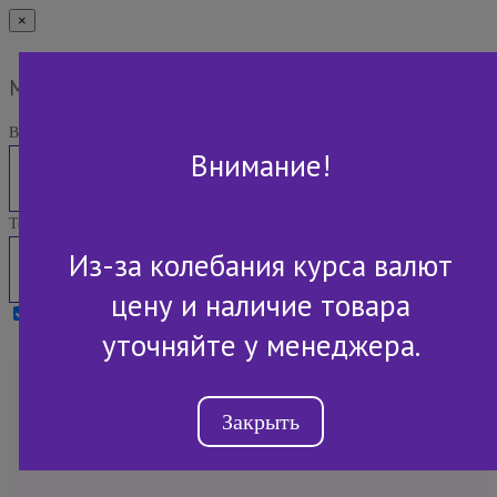
×
Мы Вам перезвоним
Ваше имя:
Внимание!
Телефон:
Из-за колебания курса валют
цену и наличие товара
Я принимаю условия
Политики конфиденциальности
уточняйте у менеджера.
+7 (843) 2-507-607
Закрыть
Обратный звонок