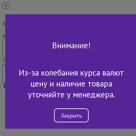
×
Мы Вам перезвоним
Ваше имя:
Внимание!
Телефон:
Из-за колебания курса валют
цену и наличие товара
Я принимаю условия
Политики конфиденциальности
уточняйте у менеджера.
+7 (843) 2-507-607
Закрыть
Обратный звонок