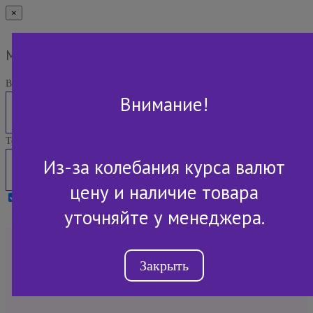
×
Мы Вам перезвоним
Ваше имя:
Внимание!
Телефон:
Из-за колебания курса валют
цену и наличие товара
Я принимаю условия
Политики конфиденциальности
уточняйте у менеджера.
+7 (843) 2-507-607
Закрыть
Обратный звонок