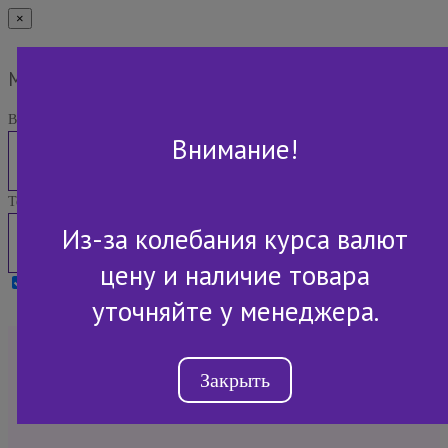
×
Мы Вам перезвоним
Ваше имя:
Внимание!
Телефон:
Из-за колебания курса валют
цену и наличие товара
Я принимаю условия
Политики конфиденциальности
уточняйте у менеджера.
+7 (843) 2-507-607
Закрыть
Обратный звонок