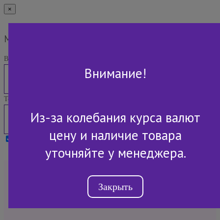
×
Мы Вам перезвоним
Ваше имя:
Внимание!
Телефон:
Из-за колебания курса валют
цену и наличие товара
Я принимаю условия
Политики конфиденциальности
уточняйте у менеджера.
+7 (843) 2-507-607
Закрыть
Обратный звонок