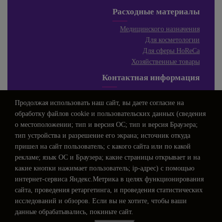
Расходные материалы
Медицинского назначения
Для косметологии
Для сферы HoReCa
Хозяйственные товары
Контактная информация
Телефон:
+7 (843) 250-76-07
Продолжая использовать наш сайт, вы даете
согласие
на
E-mail:
info@profarm.su
обработку файлов cookie и пользовательских данных (сведения
Режим работы:
о местоположении; тип и версия ОС; тип и версия Браузера;
ПН-ЧТ 8.00-16.00
тип устройства и разрешение его экрана; источник откуда
ПЯТ 8.00-15.00
пришел на сайт пользователь; с какого сайта или по какой
СБ-ВС выходные дни
рекламе; язык ОС и Браузера; какие страницы открывает и на
WhatsApp 1:
+7 (917) 222-86-78
какие кнопки нажимает пользователь; ip-адрес) с помощью
WhatsApp 2:
+7 (903) 307-09-75
интернет-сервиса Яндекс.Метрика в целях функционирования
сайта, проведения ретаргетинга, и проведения статистических
исследований и обзоров. Если вы не хотите, чтобы ваши
данные обрабатывались, покиньте сайт.