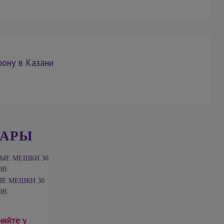
фону в Казани
ВАРЫ
Е МЕШКИ 30
ОВ
няйте у