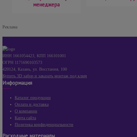
менеджера
Реклама
ИНН 1661054423, КПП 166101001
ОГРН 1171690103573
420124, Казань, ул. Восстания, 100
Купить 3D забор и заказать монтаж под ключ
Информация
Каталог продукции
Оплата и доставка
О компании
Карта сайта
Политика конфиденциальности
Расходные материалы