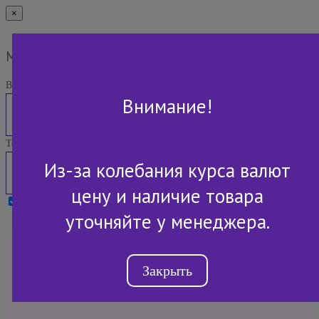
×
Мы Вам перезвоним
Ваше имя:
Внимание!
Телефон:
Из-за колебания курса валют
цену и наличие товара
Я принимаю условия
Политики конфиденциальности
уточняйте у менеджера.
+7 (843) 2-507-607
Закрыть
Обратный звонок