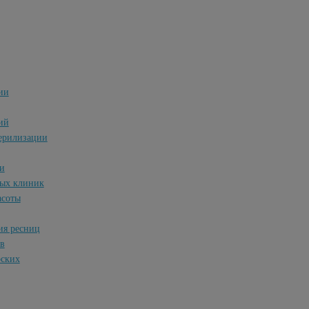
ии
ий
терилизации
и
ных клиник
асоты
ия ресниц
ов
рских