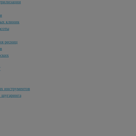
терилизации
и
ных клиник
асоты
ия ресниц
ов
рских
Т
ых инструментов
и шугаринга