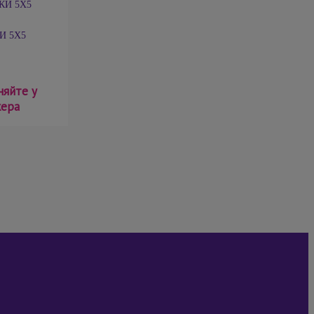
И 5Х5
няйте у
ера