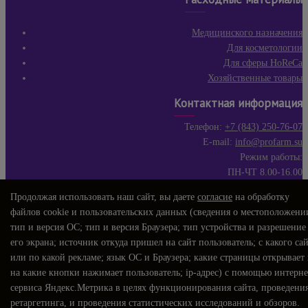
Медицинского назначения
Для косметологии
Для сферы HoReCa
Хозяйственные товары
Контактная информация
Телефон:
+7 (843) 250-76-07
E-mail:
info@profarm.su
Режим работы:
ПН-ЧТ 8.00-16.00
ПЯТ 8.00-15.00
Продолжая использовать наш сайт, вы даете
согласие
на обработку
СБ-ВС выходные дни
файлов cookie и пользовательских данных (сведения о местоположени
WhatsApp 1:
+7 (917) 222-86-78
тип и версия ОС; тип и версия Браузера; тип устройства и разрешение
WhatsApp 2:
+7 (903) 307-09-75
его экрана; источник откуда пришел на сайт пользователь; с какого са
или по какой рекламе; язык ОС и Браузера; какие страницы открывает
на какие кнопки нажимает пользователь; ip-адрес) с помощью интерне
сервиса Яндекс.Метрика в целях функционирования сайта, проведени
ретаргетинга, и проведения статистических исследований и обзоров.