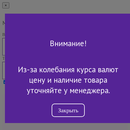
×
Мы Вам перезвоним
Ваше имя:
Внимание!
Телефон:
Из-за колебания курса валют
цену и наличие товара
Я принимаю условия
Политики конфиденциальности
уточняйте у менеджера.
+7 (843) 2-507-607
Закрыть
Обратный звонок