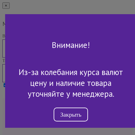
×
Мы Вам перезвоним
Ваше имя:
Внимание!
Телефон:
Из-за колебания курса валют
цену и наличие товара
Я принимаю условия
Политики конфиденциальности
уточняйте у менеджера.
+7 (843) 2-507-607
Закрыть
Обратный звонок