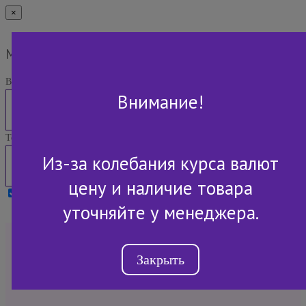
×
Мы Вам перезвоним
Ваше имя:
Внимание!
Телефон:
Из-за колебания курса валют
цену и наличие товара
Я принимаю условия
Политики конфиденциальности
уточняйте у менеджера.
+7 (843) 2-507-607
Закрыть
Обратный звонок