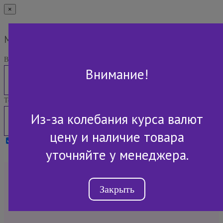
×
Мы Вам перезвоним
Ваше имя:
Внимание!
Телефон:
Из-за колебания курса валют
цену и наличие товара
Я принимаю условия
Политики конфиденциальности
уточняйте у менеджера.
+7 (843) 2-507-607
Закрыть
Обратный звонок