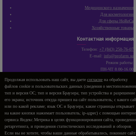
Медицинского назначения
Для косметологии
Для сферы HoReCa
Хозяйственные товары
Контактная информация
Телефон:
+7 (843) 250-76-07
E-mail:
info@profarm.su
Режим работы:
ПН-ЧТ 8.00-16.00
ПЯТ 8.00-15.00
Продолжая использовать наш сайт, вы даете
согласие
на обработку
СБ-ВС выходные дни
файлов cookie и пользовательских данных (сведения о местоположени
WhatsApp 1:
+7 (917) 222-86-78
тип и версия ОС; тип и версия Браузера; тип устройства и разрешение
WhatsApp 2:
+7 (903) 307-09-75
его экрана; источник откуда пришел на сайт пользователь; с какого са
или по какой рекламе; язык ОС и Браузера; какие страницы открывает
на какие кнопки нажимает пользователь; ip-адрес) с помощью интерне
сервиса Яндекс.Метрика в целях функционирования сайта, проведени
ретаргетинга, и проведения статистических исследований и обзоров.
Если вы не хотите, чтобы ваши данные обрабатывались, покиньте сайт