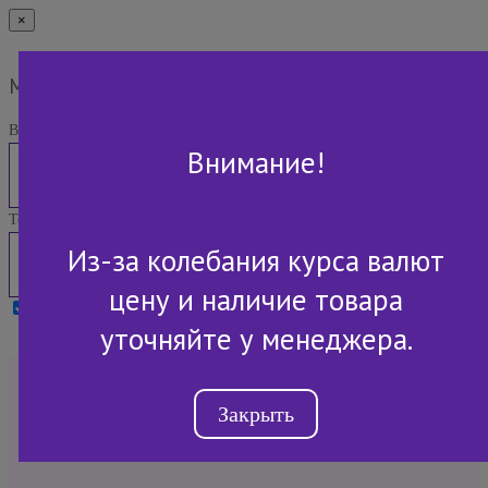
×
Мы Вам перезвоним
Ваше имя:
Внимание!
Телефон:
Из-за колебания курса валют
цену и наличие товара
Я принимаю условия
Политики конфиденциальности
уточняйте у менеджера.
+7 (843) 2-507-607
Закрыть
Обратный звонок