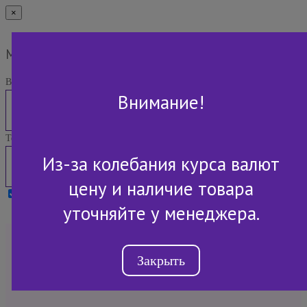
×
Мы Вам перезвоним
Ваше имя:
Внимание!
Телефон:
Из-за колебания курса валют
цену и наличие товара
Я принимаю условия
Политики конфиденциальности
уточняйте у менеджера.
+7 (843) 2-507-607
Закрыть
Обратный звонок