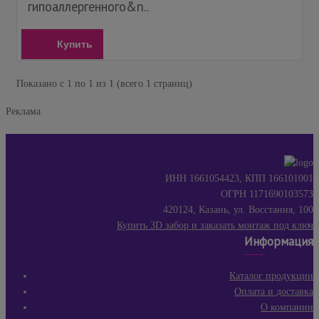
гипоаллергенного&n..
Купить
Показано с 1 по 1 из 1 (всего 1 страниц)
Реклама
ИНН 1661054423, КПП 166101001
ОГРН 1171690103573
420124, Казань, ул. Восстания, 100
Купить 3D забор и заказать монтаж под ключ
Информация
Каталог продукции
Оплата и доставка
О компании