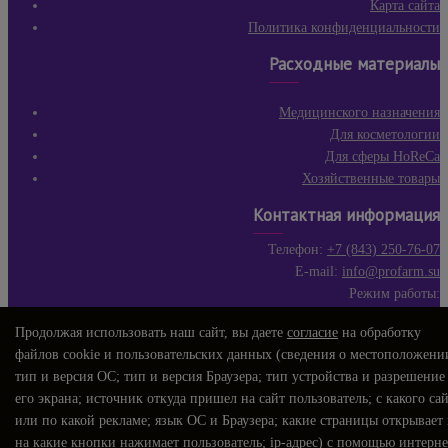
Карта сайта
Политика конфиденциальности
Расходные материалы
Медицинского назначения
Для косметологии
Для сферы HoReCa
Хозяйственные товары
Контактная информация
Телефон:
+7 (843) 250-76-07
E-mail:
info@profarm.su
Режим работы:
ПН-ЧТ 8.00-16.00
Продолжая использовать наш сайт, вы даете
согласие
на обработку
ПЯТ 8.00-15.00
файлов cookie и пользовательских данных (сведения о местоположени
СБ-ВС выходные дни
тип и версия ОС; тип и версия Браузера; тип устройства и разрешение
WhatsApp 1:
+7 (917) 222-86-78
его экрана; источник откуда пришел на сайт пользователь; с какого са
WhatsApp 2:
+7 (903) 307-09-75
или по какой рекламе; язык ОС и Браузера; какие страницы открывает
на какие кнопки нажимает пользователь; ip-адрес) с помощью интерне