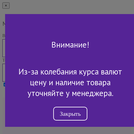
×
Мы Вам перезвоним
Ваше имя:
Внимание!
Телефон:
Из-за колебания курса валют
цену и наличие товара
Я принимаю условия
Политики конфиденциальности
уточняйте у менеджера.
+7 (843) 2-507-607
Закрыть
Обратный звонок