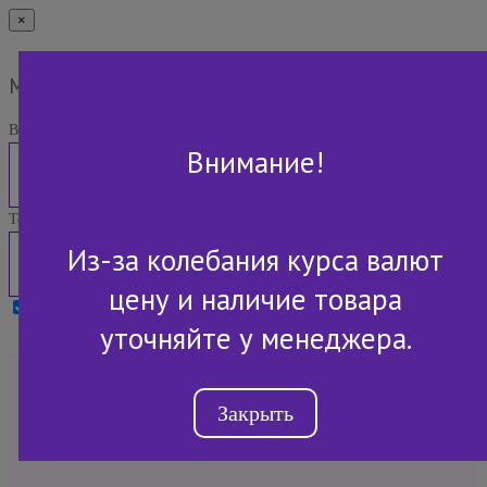
×
Мы Вам перезвоним
Ваше имя:
Внимание!
Телефон:
Из-за колебания курса валют
цену и наличие товара
Я принимаю условия
Политики конфиденциальности
уточняйте у менеджера.
+7 (843) 2-507-607
Закрыть
Обратный звонок