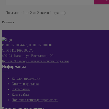
Показано с 1 по 2 из 2 (всего 1 страниц)
Реклама
ИНН 1661054423, КПП 166101001
ОГРН 1171690103573
420124, Казань, ул. Восстания, 100
Купить 3D забор и заказать монтаж под ключ
Информация
Каталог продукции
Оплата и доставка
О компании
Карта сайта
Политика конфиденциальности
Расходные материалы