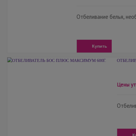
Отбеливание белья, необ
Купить
ОТБЕЛИВ
Цены ут
Отбелив
К