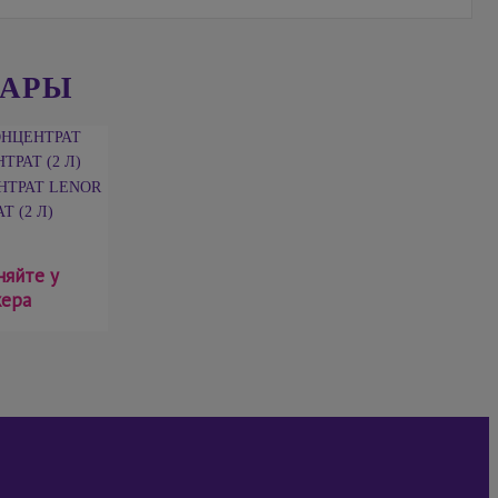
ВАРЫ
НТРАТ LENOR
Т (2 Л)
няйте у
ера